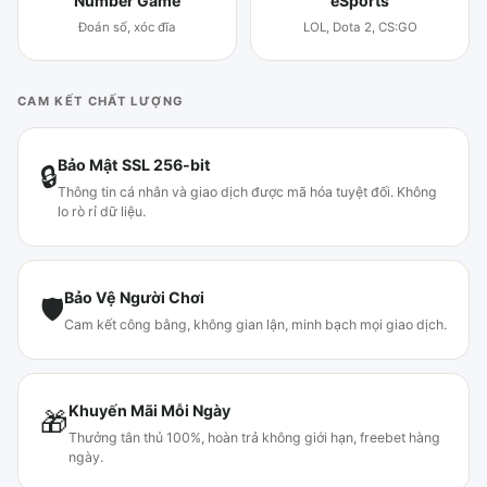
Number Game
eSports
Đoán số, xóc đĩa
LOL, Dota 2, CS:GO
CAM KẾT CHẤT LƯỢNG
Bảo Mật SSL 256-bit
🔒
Thông tin cá nhân và giao dịch được mã hóa tuyệt đối. Không
lo rò rỉ dữ liệu.
Bảo Vệ Người Chơi
🛡
Cam kết công bằng, không gian lận, minh bạch mọi giao dịch.
Khuyến Mãi Mỗi Ngày
🎁
Thưởng tân thủ 100%, hoàn trả không giới hạn, freebet hàng
ngày.