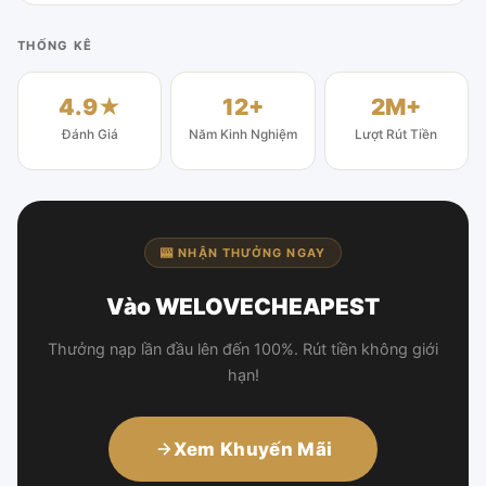
THỐNG KÊ
4.9★
12+
2M+
Đánh Giá
Năm Kinh Nghiệm
Lượt Rút Tiền
🎰 NHẬN THƯỞNG NGAY
Vào WELOVECHEAPEST
Thưởng nạp lần đầu lên đến 100%. Rút tiền không giới
hạn!
Xem Khuyến Mãi