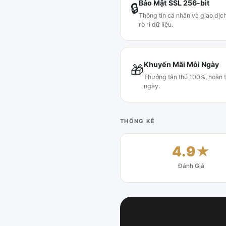
Bảo Mật SSL 256-bit
🔒
Thông tin cá nhân và giao dịc
rò rỉ dữ liệu.
Khuyến Mãi Mỗi Ngày
🎁
Thưởng tân thủ 100%, hoàn t
ngày.
THỐNG KÊ
4.9★
Đánh Giá