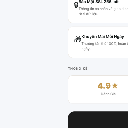
Bảo Mật SSL 256-bit
🔒
Thông tin cá nhân và giao dịc
rò rỉ dữ liệu.
Khuyến Mãi Mỗi Ngày
🎁
Thưởng tân thủ 100%, hoàn t
ngày.
THỐNG KÊ
4.9★
Đánh Giá