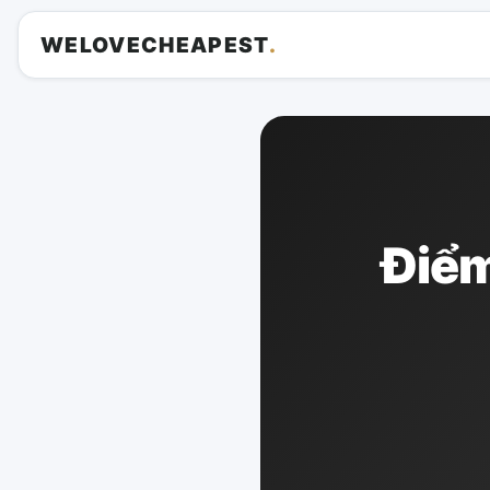
WELOVECHEAPEST
.
Điể