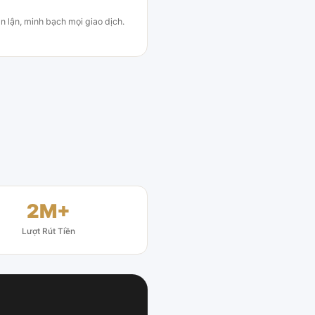
 lận, minh bạch mọi giao dịch.
2M+
Lượt Rút Tiền