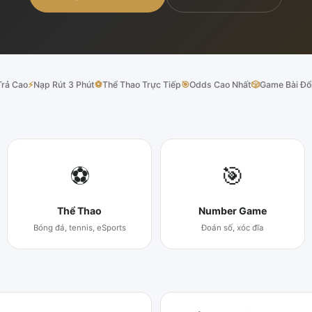
Trả Cao
⚡
Nạp Rút 3 Phút
⚽
Thể Thao Trực Tiếp
🎯
Odds Cao Nhất
🎲
Game Bài Đổ
⚽
🎯
Thể Thao
Number Game
Bóng đá, tennis, eSports
Đoán số, xóc đĩa