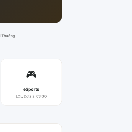
i Thưởng
🎮
eSports
LOL, Dota 2, CS:GO