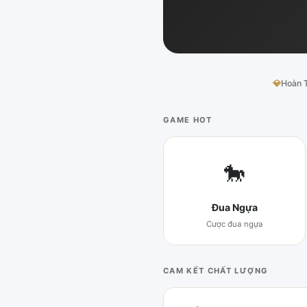
💎
Hoàn 
GAME HOT
🐎
Đua Ngựa
Cược đua ngựa
CAM KẾT CHẤT LƯỢNG