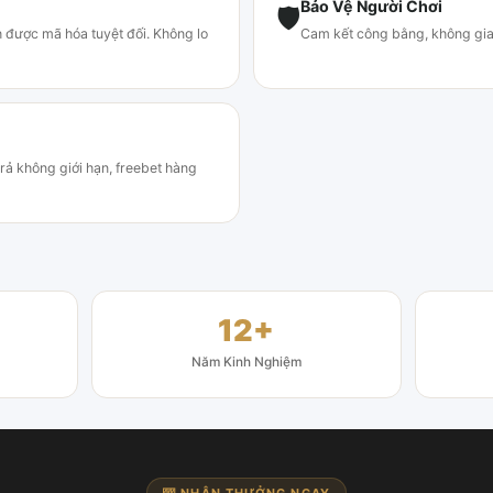
Bảo Vệ Người Chơi
🛡
h được mã hóa tuyệt đối. Không lo
Cam kết công bằng, không gian
rả không giới hạn, freebet hàng
12+
Năm Kinh Nghiệm