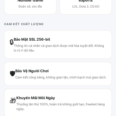
Number Game
eSports
Đoán số, xóc đĩa
LOL, Dota 2, CS:GO
CAM KẾT CHẤT LƯỢNG
Bảo Mật SSL 256-bit
🔒
Thông tin cá nhân và giao dịch được mã hóa tuyệt đối. Không
lo rò rỉ dữ liệu.
Bảo Vệ Người Chơi
🛡
Cam kết công bằng, không gian lận, minh bạch mọi giao dịch.
Khuyến Mãi Mỗi Ngày
🎁
Thưởng tân thủ 100%, hoàn trả không giới hạn, freebet hàng
ngày.