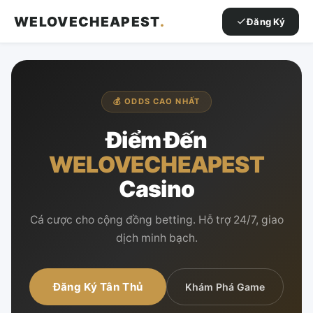
WELOVECHEAPEST
.
Đăng Ký
💰 ODDS CAO NHẤT
Điểm Đến
WELOVECHEAPEST
Casino
Cá cược cho cộng đồng betting. Hỗ trợ 24/7, giao
dịch minh bạch.
Đăng Ký Tân Thủ
Khám Phá Game