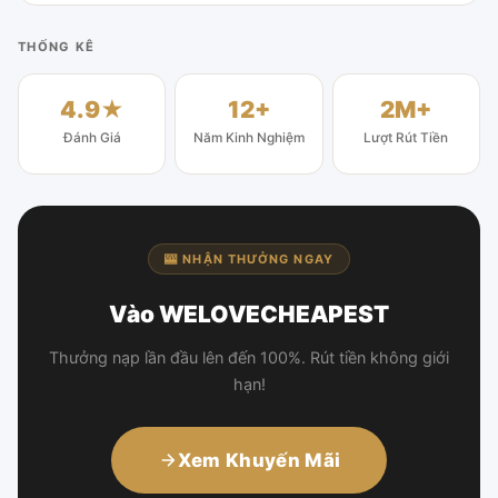
THỐNG KÊ
4.9★
12+
2M+
Đánh Giá
Năm Kinh Nghiệm
Lượt Rút Tiền
🎰 NHẬN THƯỞNG NGAY
Vào WELOVECHEAPEST
Thưởng nạp lần đầu lên đến 100%. Rút tiền không giới
hạn!
Xem Khuyến Mãi