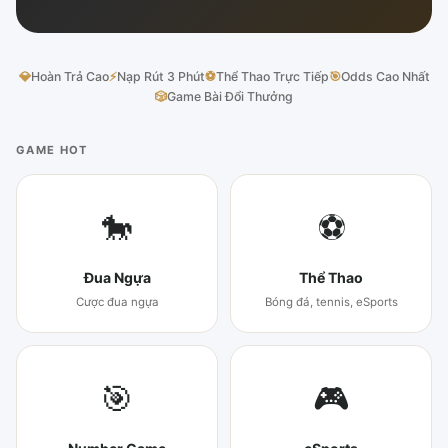
💎
Hoàn Trả Cao
⚡
Nạp Rút 3 Phút
⚽
Thể Thao Trực Tiếp
🎯
Odds Cao Nhất
🎲
Game Bài Đổi Thưởng
GAME HOT
🐎
⚽
Đua Ngựa
Thể Thao
Cược đua ngựa
Bóng đá, tennis, eSports
🎯
🎮