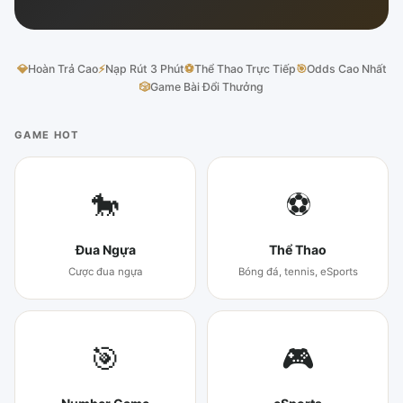
💎
Hoàn Trả Cao
⚡
Nạp Rút 3 Phút
⚽
Thể Thao Trực Tiếp
🎯
Odds Cao Nhất
🎲
Game Bài Đổi Thưởng
GAME HOT
🐎
⚽
Đua Ngựa
Thể Thao
Cược đua ngựa
Bóng đá, tennis, eSports
🎯
🎮