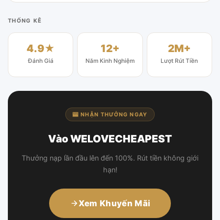
THỐNG KÊ
4.9★
12+
2M+
Đánh Giá
Năm Kinh Nghiệm
Lượt Rút Tiền
🎰 NHẬN THƯỞNG NGAY
Vào WELOVECHEAPEST
Thưởng nạp lần đầu lên đến 100%. Rút tiền không giới
hạn!
Xem Khuyến Mãi