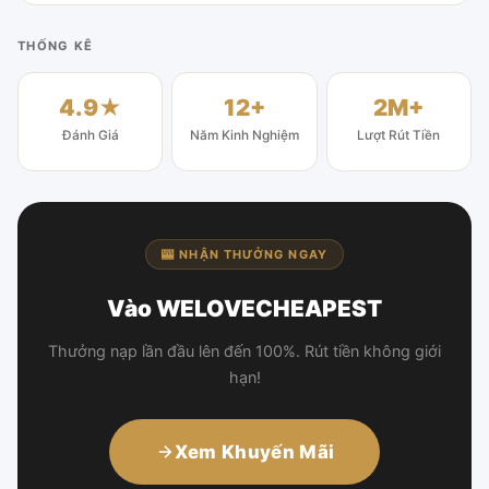
THỐNG KÊ
4.9★
12+
2M+
Đánh Giá
Năm Kinh Nghiệm
Lượt Rút Tiền
🎰 NHẬN THƯỞNG NGAY
Vào WELOVECHEAPEST
Thưởng nạp lần đầu lên đến 100%. Rút tiền không giới
hạn!
Xem Khuyến Mãi