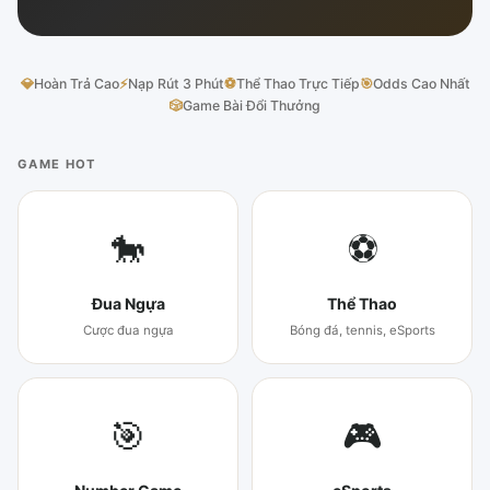
💎
Hoàn Trả Cao
⚡
Nạp Rút 3 Phút
⚽
Thể Thao Trực Tiếp
🎯
Odds Cao Nhất
🎲
Game Bài Đổi Thưởng
GAME HOT
🐎
⚽
Đua Ngựa
Thể Thao
Cược đua ngựa
Bóng đá, tennis, eSports
🎯
🎮