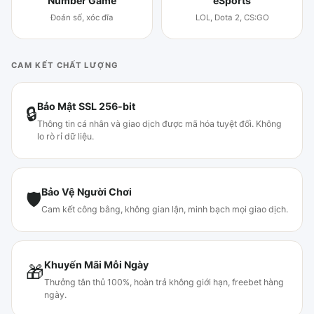
Number Game
eSports
Đoán số, xóc đĩa
LOL, Dota 2, CS:GO
CAM KẾT CHẤT LƯỢNG
Bảo Mật SSL 256-bit
🔒
Thông tin cá nhân và giao dịch được mã hóa tuyệt đối. Không
lo rò rỉ dữ liệu.
Bảo Vệ Người Chơi
🛡
Cam kết công bằng, không gian lận, minh bạch mọi giao dịch.
Khuyến Mãi Mỗi Ngày
🎁
Thưởng tân thủ 100%, hoàn trả không giới hạn, freebet hàng
ngày.