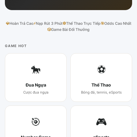
💎
Hoàn Trả Cao
⚡
Nạp Rút 3 Phút
⚽
Thể Thao Trực Tiếp
🎯
Odds Cao Nhất
🎲
Game Bài Đổi Thưởng
GAME HOT
🐎
⚽
Đua Ngựa
Thể Thao
Cược đua ngựa
Bóng đá, tennis, eSports
🎯
🎮