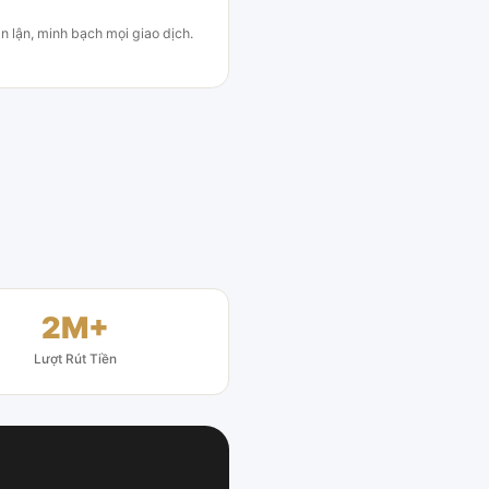
 lận, minh bạch mọi giao dịch.
2M+
Lượt Rút Tiền