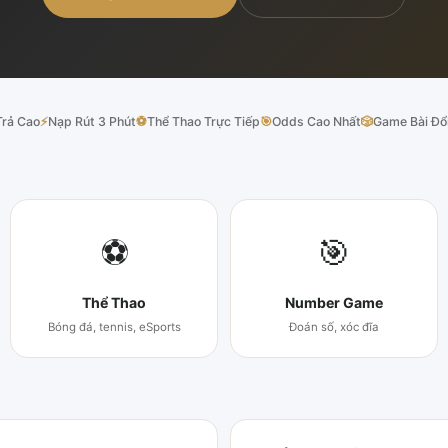
Trả Cao
⚡
Nạp Rút 3 Phút
⚽
Thể Thao Trực Tiếp
🎯
Odds Cao Nhất
🎲
Game Bài Đổ
⚽
🎯
Thể Thao
Number Game
Bóng đá, tennis, eSports
Đoán số, xóc đĩa