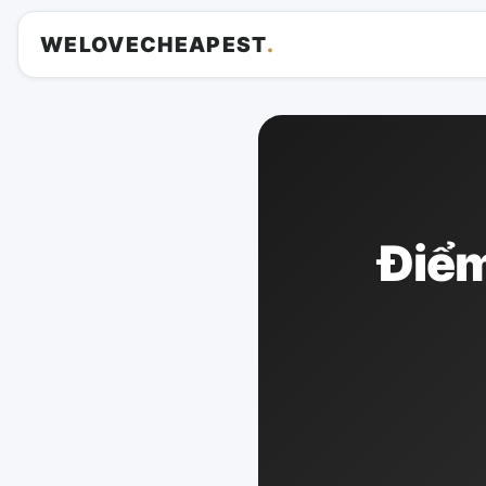
WELOVECHEAPEST
.
Điể