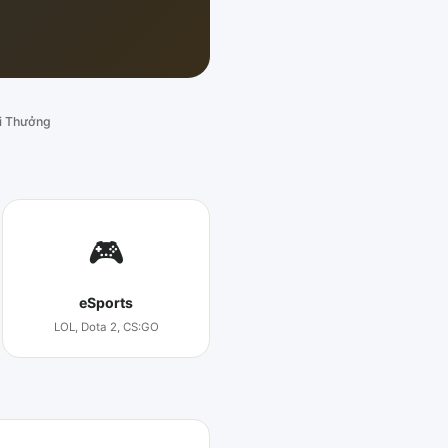
i Thưởng
🎮
eSports
LOL, Dota 2, CS:GO