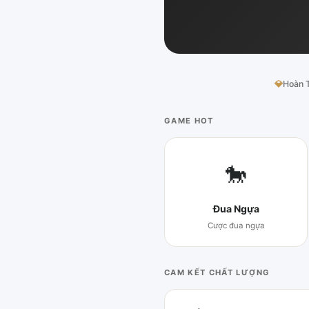
💎
Hoàn 
GAME HOT
🐎
Đua Ngựa
Cược đua ngựa
CAM KẾT CHẤT LƯỢNG