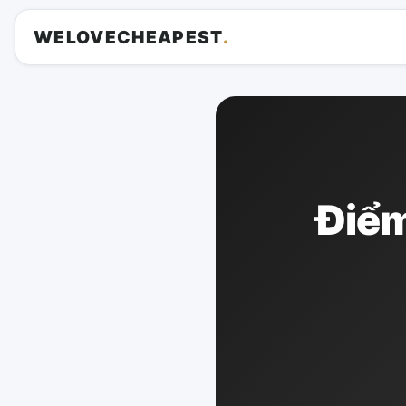
WELOVECHEAPEST
.
Điể