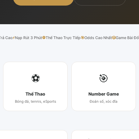
Trả Cao
⚡
Nạp Rút 3 Phút
⚽
Thể Thao Trực Tiếp
🎯
Odds Cao Nhất
🎲
Game Bài Đổ
⚽
🎯
Thể Thao
Number Game
Bóng đá, tennis, eSports
Đoán số, xóc đĩa