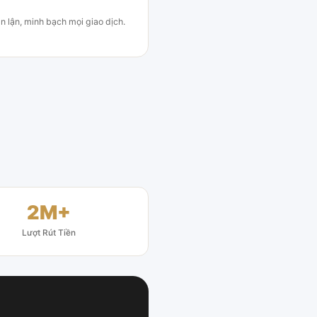
 lận, minh bạch mọi giao dịch.
2M+
Lượt Rút Tiền