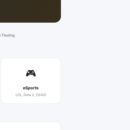
i Thưởng
🎮
eSports
LOL, Dota 2, CS:GO