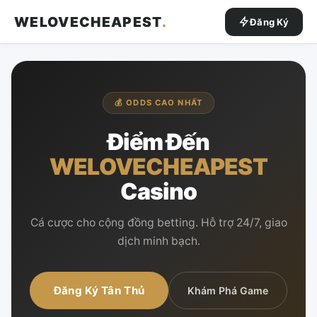
WELOVECHEAPEST
.
Đăng Ký
💰 ODDS CAO NHẤT
Điểm Đến
WELOVECHEAPEST
Casino
Cá cược cho cộng đồng betting. Hỗ trợ 24/7, giao
dịch minh bạch.
Đăng Ký Tân Thủ
Khám Phá Game