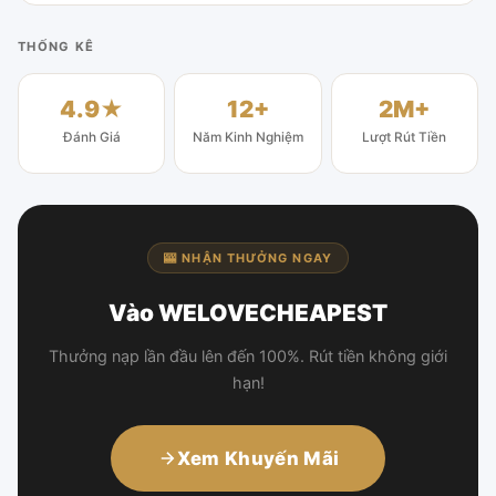
THỐNG KÊ
4.9★
12+
2M+
Đánh Giá
Năm Kinh Nghiệm
Lượt Rút Tiền
🎰 NHẬN THƯỞNG NGAY
Vào WELOVECHEAPEST
Thưởng nạp lần đầu lên đến 100%. Rút tiền không giới
hạn!
Xem Khuyến Mãi