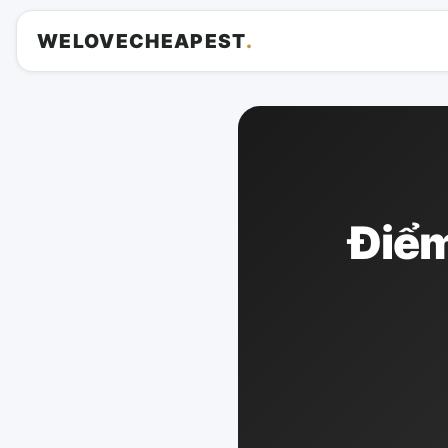
WELOVECHEAPEST
.
Điể