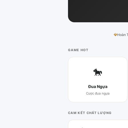
💎
Hoàn 
GAME HOT
🐎
Đua Ngựa
Cược đua ngựa
CAM KẾT CHẤT LƯỢNG