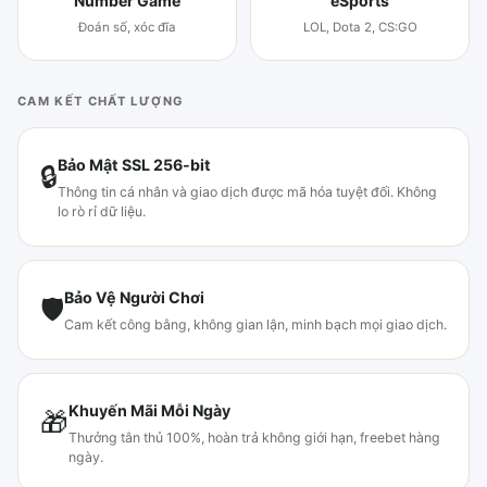
Number Game
eSports
Đoán số, xóc đĩa
LOL, Dota 2, CS:GO
CAM KẾT CHẤT LƯỢNG
Bảo Mật SSL 256-bit
🔒
Thông tin cá nhân và giao dịch được mã hóa tuyệt đối. Không
lo rò rỉ dữ liệu.
Bảo Vệ Người Chơi
🛡
Cam kết công bằng, không gian lận, minh bạch mọi giao dịch.
Khuyến Mãi Mỗi Ngày
🎁
Thưởng tân thủ 100%, hoàn trả không giới hạn, freebet hàng
ngày.