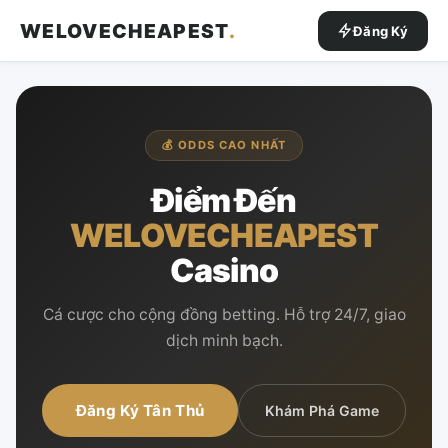
WELOVECHEAPEST
.
Đăng Ký
💰 ODDS CAO NHẤT
Điểm Đến
WELOVECHEAPEST
Casino
Cá cược cho cộng đồng betting. Hỗ trợ 24/7, giao
dịch minh bạch.
Đăng Ký Tân Thủ
Khám Phá Game