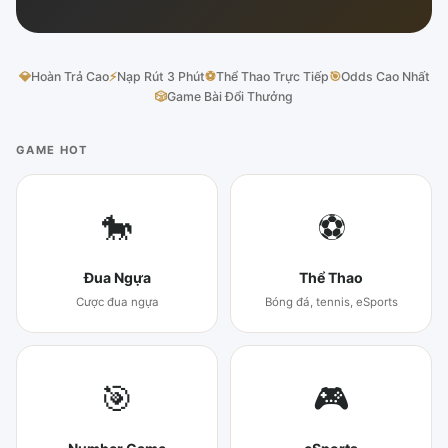
💎
Hoàn Trả Cao
⚡
Nạp Rút 3 Phút
⚽
Thể Thao Trực Tiếp
🎯
Odds Cao Nhất
🎲
Game Bài Đổi Thưởng
GAME HOT
🐎
⚽
Đua Ngựa
Thể Thao
Cược đua ngựa
Bóng đá, tennis, eSports
🎯
🎮