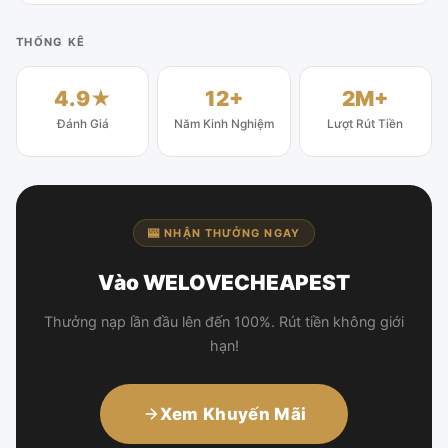
THỐNG KÊ
4.9★
12+
2M+
Đánh Giá
Năm Kinh Nghiệm
Lượt Rút Tiền
🎰 NHẬN THƯỞNG NGAY
Vào WELOVECHEAPEST
Thưởng nạp lần đầu lên đến 100%. Rút tiền không giới
hạn!
Xem Khuyến Mãi