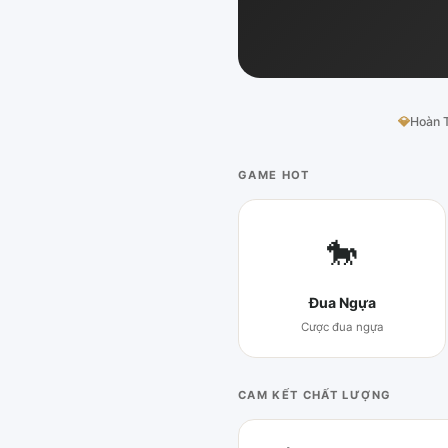
💎
Hoàn 
GAME HOT
🐎
Đua Ngựa
Cược đua ngựa
CAM KẾT CHẤT LƯỢNG