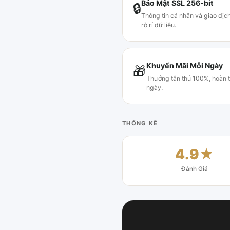
Bảo Mật SSL 256-bit
🔒
Thông tin cá nhân và giao dịc
rò rỉ dữ liệu.
Khuyến Mãi Mỗi Ngày
🎁
Thưởng tân thủ 100%, hoàn t
ngày.
THỐNG KÊ
4.9★
Đánh Giá