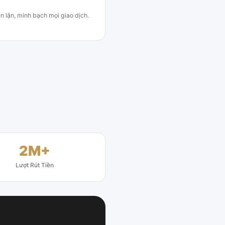
 lận, minh bạch mọi giao dịch.
2M+
Lượt Rút Tiền