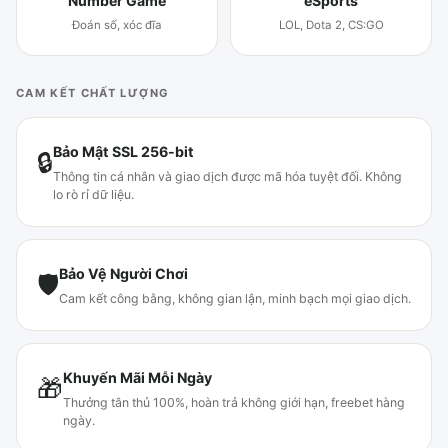
Number Game
eSports
Đoán số, xóc đĩa
LOL, Dota 2, CS:GO
CAM KẾT CHẤT LƯỢNG
Bảo Mật SSL 256-bit
🔒
Thông tin cá nhân và giao dịch được mã hóa tuyệt đối. Không
lo rò rỉ dữ liệu.
Bảo Vệ Người Chơi
🛡
Cam kết công bằng, không gian lận, minh bạch mọi giao dịch.
Khuyến Mãi Mỗi Ngày
🎁
Thưởng tân thủ 100%, hoàn trả không giới hạn, freebet hàng
ngày.