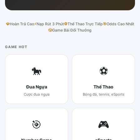
💎
Hoàn Trả Cao
⚡
Nạp Rút 3 Phút
⚽
Thể Thao Trực Tiếp
🎯
Odds Cao Nhất
🎲
Game Bài Đổi Thưởng
GAME HOT
🐎
⚽
Đua Ngựa
Thể Thao
Cược đua ngựa
Bóng đá, tennis, eSports
🎯
🎮