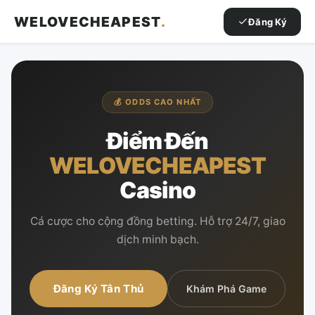
WELOVECHEAPEST
.
Đăng Ký
💰 ODDS CAO NHẤT
Điểm Đến
WELOVECHEAPEST
Casino
Cá cược cho cộng đồng betting. Hỗ trợ 24/7, giao
dịch minh bạch.
Đăng Ký Tân Thủ
Khám Phá Game