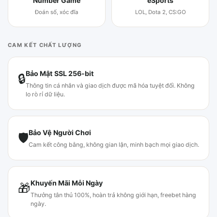
Number Game
eSports
Đoán số, xóc đĩa
LOL, Dota 2, CS:GO
CAM KẾT CHẤT LƯỢNG
Bảo Mật SSL 256-bit
🔒
Thông tin cá nhân và giao dịch được mã hóa tuyệt đối. Không
lo rò rỉ dữ liệu.
Bảo Vệ Người Chơi
🛡
Cam kết công bằng, không gian lận, minh bạch mọi giao dịch.
Khuyến Mãi Mỗi Ngày
🎁
Thưởng tân thủ 100%, hoàn trả không giới hạn, freebet hàng
ngày.