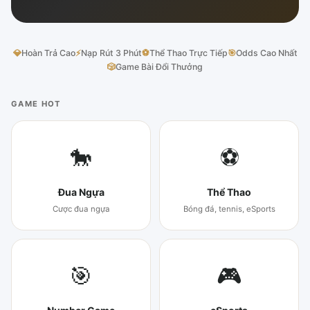
💎
Hoàn Trả Cao
⚡
Nạp Rút 3 Phút
⚽
Thể Thao Trực Tiếp
🎯
Odds Cao Nhất
🎲
Game Bài Đổi Thưởng
GAME HOT
🐎
⚽
Đua Ngựa
Thể Thao
Cược đua ngựa
Bóng đá, tennis, eSports
🎯
🎮