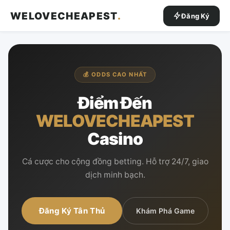
WELOVECHEAPEST
.
Đăng Ký
💰 ODDS CAO NHẤT
Điểm Đến
WELOVECHEAPEST
Casino
Cá cược cho cộng đồng betting. Hỗ trợ 24/7, giao
dịch minh bạch.
Đăng Ký Tân Thủ
Khám Phá Game