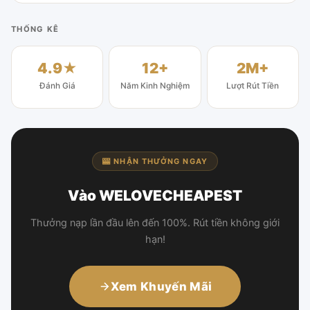
THỐNG KÊ
4.9★
12+
2M+
Đánh Giá
Năm Kinh Nghiệm
Lượt Rút Tiền
🎰 NHẬN THƯỞNG NGAY
Vào WELOVECHEAPEST
Thưởng nạp lần đầu lên đến 100%. Rút tiền không giới
hạn!
Xem Khuyến Mãi