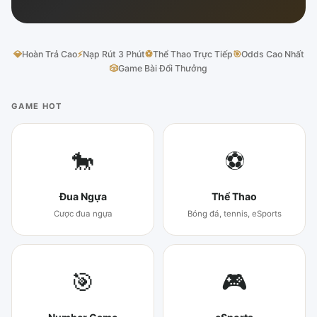
💎
Hoàn Trả Cao
⚡
Nạp Rút 3 Phút
⚽
Thể Thao Trực Tiếp
🎯
Odds Cao Nhất
🎲
Game Bài Đổi Thưởng
GAME HOT
🐎
⚽
Đua Ngựa
Thể Thao
Cược đua ngựa
Bóng đá, tennis, eSports
🎯
🎮