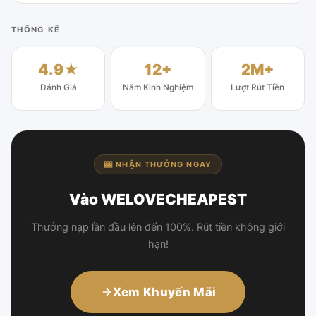
THỐNG KÊ
4.9★
12+
2M+
Đánh Giá
Năm Kinh Nghiệm
Lượt Rút Tiền
🎰 NHẬN THƯỞNG NGAY
Vào WELOVECHEAPEST
Thưởng nạp lần đầu lên đến 100%. Rút tiền không giới
hạn!
Xem Khuyến Mãi