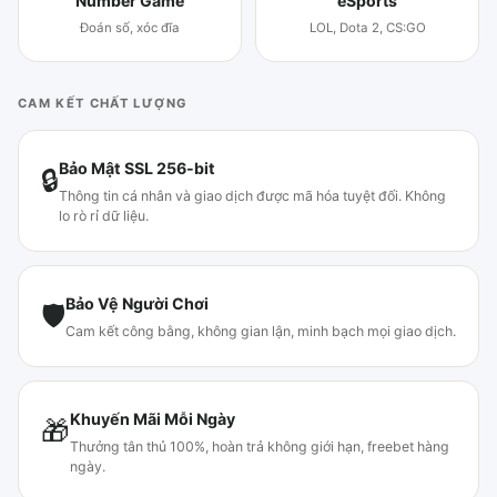
Number Game
eSports
Đoán số, xóc đĩa
LOL, Dota 2, CS:GO
CAM KẾT CHẤT LƯỢNG
Bảo Mật SSL 256-bit
🔒
Thông tin cá nhân và giao dịch được mã hóa tuyệt đối. Không
lo rò rỉ dữ liệu.
Bảo Vệ Người Chơi
🛡
Cam kết công bằng, không gian lận, minh bạch mọi giao dịch.
Khuyến Mãi Mỗi Ngày
🎁
Thưởng tân thủ 100%, hoàn trả không giới hạn, freebet hàng
ngày.