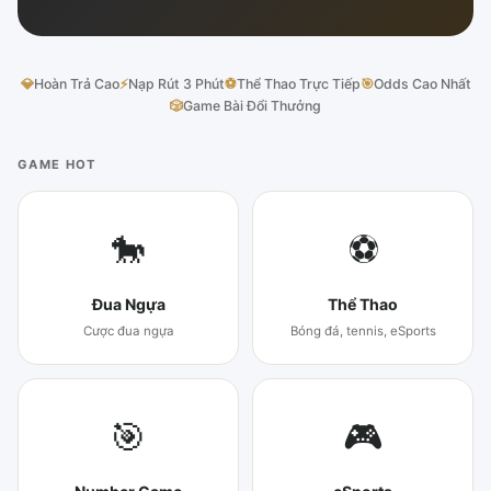
💎
Hoàn Trả Cao
⚡
Nạp Rút 3 Phút
⚽
Thể Thao Trực Tiếp
🎯
Odds Cao Nhất
🎲
Game Bài Đổi Thưởng
GAME HOT
🐎
⚽
Đua Ngựa
Thể Thao
Cược đua ngựa
Bóng đá, tennis, eSports
🎯
🎮