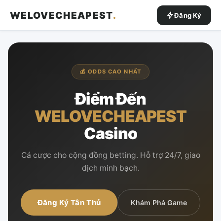
WELOVECHEAPEST
.
Đăng Ký
💰 ODDS CAO NHẤT
Điểm Đến
WELOVECHEAPEST
Casino
Cá cược cho cộng đồng betting. Hỗ trợ 24/7, giao
dịch minh bạch.
Đăng Ký Tân Thủ
Khám Phá Game