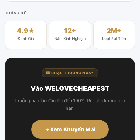
THỐNG KÊ
4.9★
12+
2M+
Đánh Giá
Năm Kinh Nghiệm
Lượt Rút Tiền
🎰 NHẬN THƯỞNG NGAY
Vào WELOVECHEAPEST
Thưởng nạp lần đầu lên đến 100%. Rút tiền không giới
hạn!
Xem Khuyến Mãi