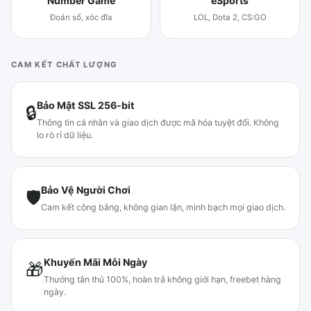
Number Game
eSports
Đoán số, xóc đĩa
LOL, Dota 2, CS:GO
CAM KẾT CHẤT LƯỢNG
Bảo Mật SSL 256-bit
🔒
Thông tin cá nhân và giao dịch được mã hóa tuyệt đối. Không
lo rò rỉ dữ liệu.
Bảo Vệ Người Chơi
🛡
Cam kết công bằng, không gian lận, minh bạch mọi giao dịch.
Khuyến Mãi Mỗi Ngày
🎁
Thưởng tân thủ 100%, hoàn trả không giới hạn, freebet hàng
ngày.