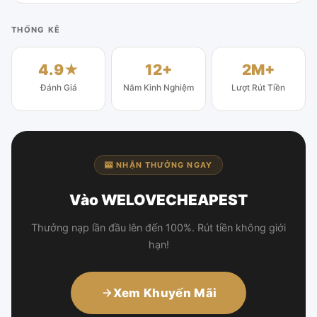
THỐNG KÊ
4.9★
12+
2M+
Đánh Giá
Năm Kinh Nghiệm
Lượt Rút Tiền
🎰 NHẬN THƯỞNG NGAY
Vào WELOVECHEAPEST
Thưởng nạp lần đầu lên đến 100%. Rút tiền không giới
hạn!
Xem Khuyến Mãi