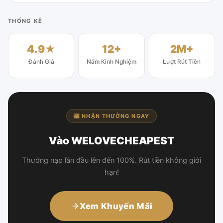
THỐNG KÊ
4.9★
12+
2M+
Đánh Giá
Năm Kinh Nghiệm
Lượt Rút Tiền
🎰 NHẬN THƯỞNG NGAY
Vào WELOVECHEAPEST
Thưởng nạp lần đầu lên đến 100%. Rút tiền không giới
hạn!
Xem Khuyến Mãi