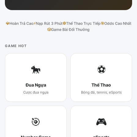
💎
Hoàn Trả Cao
⚡
Nạp Rút 3 Phút
⚽
Thể Thao Trực Tiếp
🎯
Odds Cao Nhất
🎲
Game Bài Đổi Thưởng
GAME HOT
🐎
⚽
Đua Ngựa
Thể Thao
Cược đua ngựa
Bóng đá, tennis, eSports
🎯
🎮