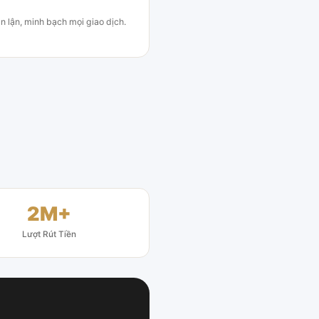
 lận, minh bạch mọi giao dịch.
2M+
Lượt Rút Tiền