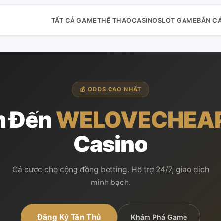
TẤT CẢ GAME
THỂ THAO
CASINO
SLOT GAME
BẮN C
💰 ODDS CAO NHẤT
m Đến
WELOVECHEA
Casino
Cá cược cho cộng đồng betting. Hỗ trợ 24/7, giao dịch
minh bạch.
Đăng Ký Tân Thủ
Khám Phá Game