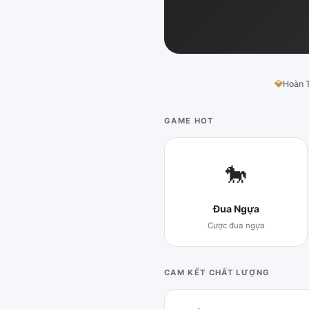
💎
Hoàn 
GAME HOT
🐎
Đua Ngựa
Cược đua ngựa
CAM KẾT CHẤT LƯỢNG