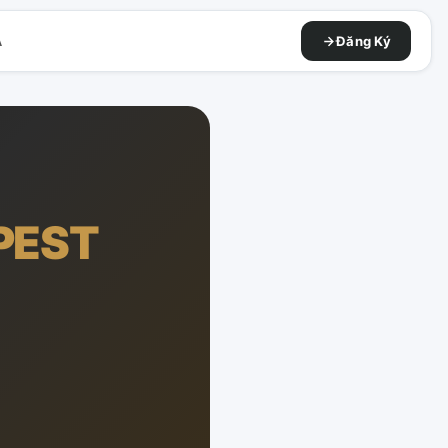
Đăng Ký
Á
PEST