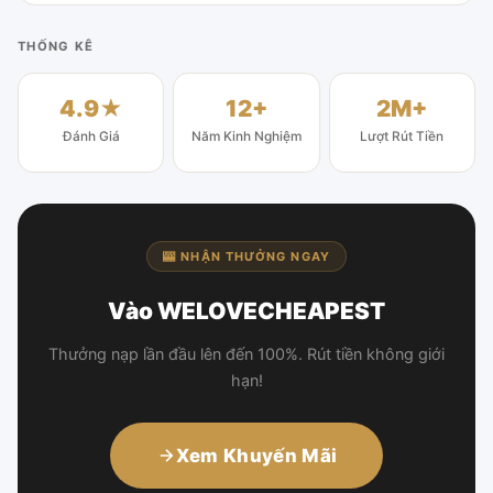
THỐNG KÊ
4.9★
12+
2M+
Đánh Giá
Năm Kinh Nghiệm
Lượt Rút Tiền
🎰 NHẬN THƯỞNG NGAY
Vào WELOVECHEAPEST
Thưởng nạp lần đầu lên đến 100%. Rút tiền không giới
hạn!
Xem Khuyến Mãi