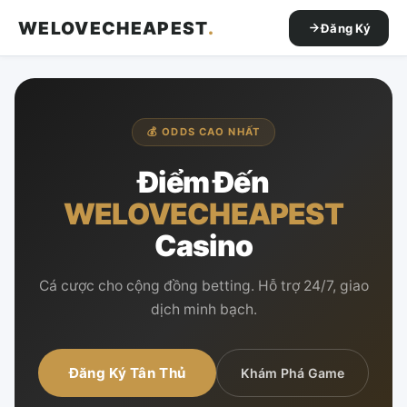
WELOVECHEAPEST
.
Đăng Ký
💰 ODDS CAO NHẤT
Điểm Đến
WELOVECHEAPEST
Casino
Cá cược cho cộng đồng betting. Hỗ trợ 24/7, giao
dịch minh bạch.
Đăng Ký Tân Thủ
Khám Phá Game