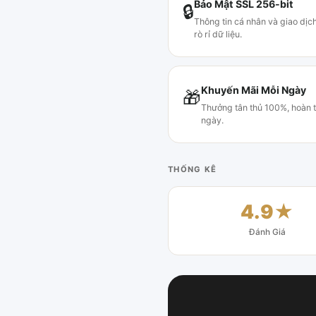
Bảo Mật SSL 256-bit
🔒
Thông tin cá nhân và giao dịc
rò rỉ dữ liệu.
Khuyến Mãi Mỗi Ngày
🎁
Thưởng tân thủ 100%, hoàn t
ngày.
THỐNG KÊ
4.9★
Đánh Giá