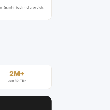
 lận, minh bạch mọi giao dịch.
2M+
Lượt Rút Tiền