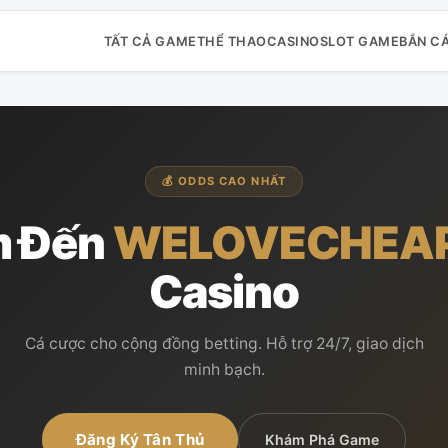
TẤT CẢ GAME
THỂ THAO
CASINO
SLOT GAME
BẮN C
💰 ODDS CAO NHẤT
m Đến
WELOVECHEA
Casino
Cá cược cho cộng đồng betting. Hỗ trợ 24/7, giao dịch
minh bạch.
Đăng Ký Tân Thủ
Khám Phá Game