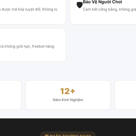
Bảo Vệ Người Chơi
🛡
h được mã hóa tuyệt đối. Không lo
Cam kết công bằng, không gian
rả không giới hạn, freebet hàng
12+
Năm Kinh Nghiệm