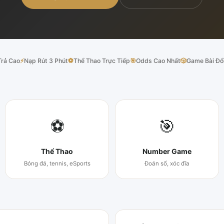
Trả Cao
⚡
Nạp Rút 3 Phút
⚽
Thể Thao Trực Tiếp
🎯
Odds Cao Nhất
🎲
Game Bài Đổ
⚽
🎯
Thể Thao
Number Game
Bóng đá, tennis, eSports
Đoán số, xóc đĩa