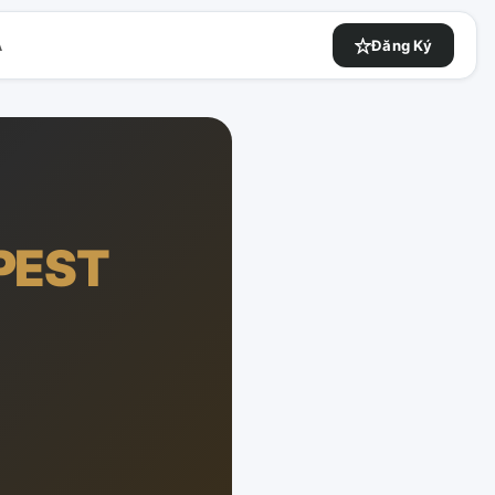
Đăng Ký
Á
PEST