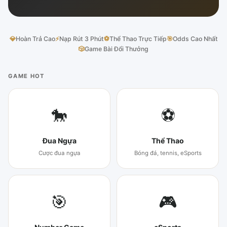
💎
Hoàn Trả Cao
⚡
Nạp Rút 3 Phút
⚽
Thể Thao Trực Tiếp
🎯
Odds Cao Nhất
🎲
Game Bài Đổi Thưởng
GAME HOT
🐎
⚽
Đua Ngựa
Thể Thao
Cược đua ngựa
Bóng đá, tennis, eSports
🎯
🎮