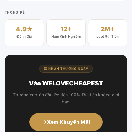
THỐNG KÊ
4.9★
12+
2M+
Đánh Giá
Năm Kinh Nghiệm
Lượt Rút Tiền
🎰 NHẬN THƯỞNG NGAY
Vào WELOVECHEAPEST
Thưởng nạp lần đầu lên đến 100%. Rút tiền không giới
hạn!
Xem Khuyến Mãi